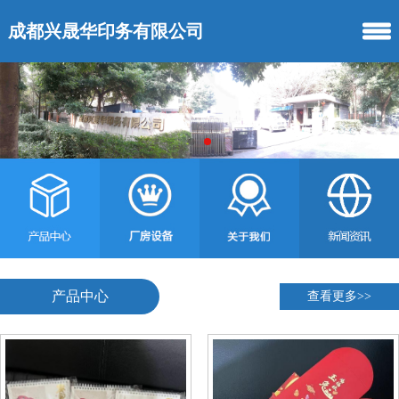
成都兴晟华印务有限公司
产品中心
查看更多>>