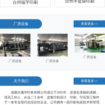
台州手提袋印刷
台州福字印刷
厂房设备
查看更多>>
厂房设备
厂房设备
厂房设备
关于我们
查看更多>>
成都兴晟华印务有限公司
成立于2003年，坐落在美丽的成都，
现员工80人，从业二十余年，是集印前设计、印刷、印后加工制作
于一体专业现代化综合性企业。公司拥有一批印刷包装技术和管理,