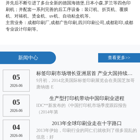
并先后不断引进了多台全新的德国海德堡,日本小森,罗兰等四色印
刷机；并配套一系列完善的后工序设备：装订机、折页机、覆膜
机、对裱机、烫金机、uv机、自动粘盒机等。
主营业务：成都印刷厂,成都广告印刷,四川印刷公司,成都彩印,成都
专业设计印刷等。
新闻中心
查看更多>>
标签印刷市场增长亚洲居首 产业大国持续增长
05
9月初，2014北美国际标签印刷展览会在美国芝加哥
2026-06
唐纳德·E
生产型打印机带动中国印刷业进程
05
IDC**新发布的《中国打印机市场季度跟踪报告
2026-06
（2014年第
2013年全球印刷业走在十字路口
04
2013年伊始，印刷行业的同仁们就收到了很多混乱的
2026-06
信息：好